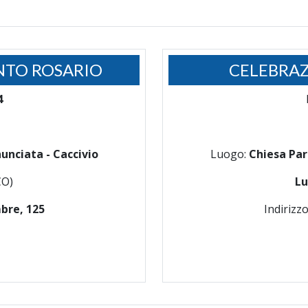
NTO ROSARIO
CELEBRAZ
4
unciata - Caccivio
Luogo:
Chiesa Par
CO)
Lu
bre, 125
Indirizz