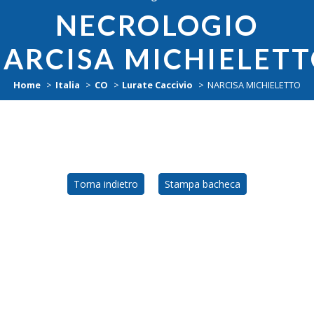
NECROLOGIO
ARCISA MICHIELET
Home
Italia
CO
Lurate Caccivio
NARCISA MICHIELETTO
Torna indietro
Stampa bacheca